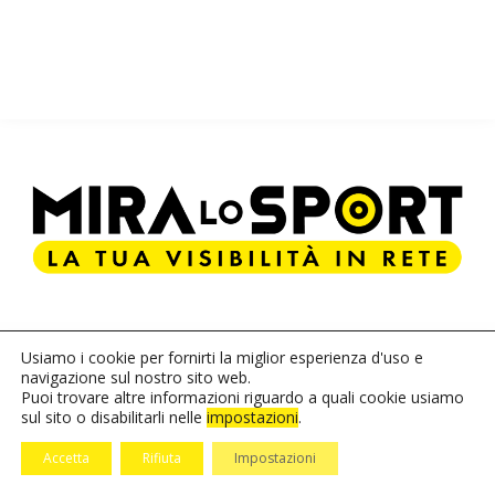
Usiamo i cookie per fornirti la miglior esperienza d'uso e
navigazione sul nostro sito web.
Copyright © 2023 |
|
| email
privacy policy
cookie policy
Puoi trovare altre informazioni riguardo a quali cookie usiamo
sul sito o disabilitarli nelle
impostazioni
| tel:
.
official@miralosport.it
+39 347 554 4779
Accetta
Rifiuta
Impostazioni